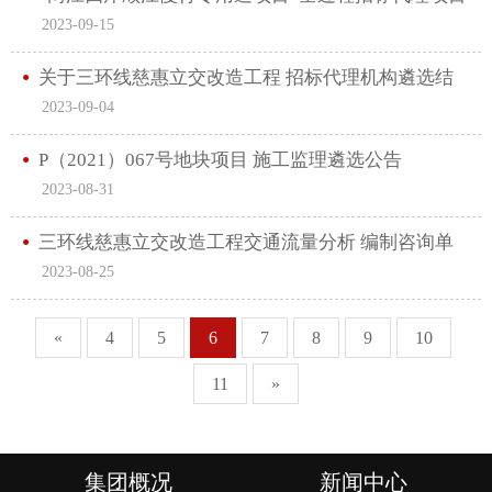
2023-09-15
遴选公告
关于三环线慈惠立交改造工程 招标代理机构遴选结
2023-09-04
果公示
P（2021）067号地块项目 施工监理遴选公告
2023-08-31
三环线慈惠立交改造工程交通流量分析 编制咨询单
2023-08-25
位遴选结果的公示
«
4
5
6
7
8
9
10
11
»
集团概况
新闻中心